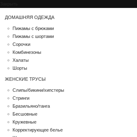
Закрыть
ДОМАШНЯЯ ОДЕЖДА
Пижамы с брюками
Пижамы с шортами
Сорочки
Комбинезоны
Халаты
Шорты
ЖЕНСКИЕ ТРУСЫ
Слипы/бикини/хипстеры
Стринги
Бразильяно/танга
Бесшовные
Кружевные
Корректирующее белье